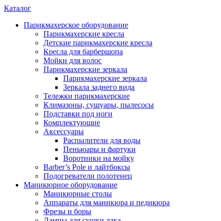
Каталог
Парикмахерское оборудование
Парикмахерские кресла
Детские парикмахерские кресла
Кресла для барбершопа
Мойки для волос
Парикмахерские зеркала
Парикмахерские зеркала
Зеркала заднего вида
Тележки парикмахерские
Климазоны, сушуары, пылесосы
Подставки под ноги
Комплектующие
Аксессуары
Распылители для воды
Пеньюары и фартуки
Воротники на мойку
Barber’s Pole и лайтбоксы
Подогреватели полотенец
Маникюрное оборудование
Маникюрные столы
Аппараты для маникюра и педикюра
Фрезы и боры
Лампы для сушки лака