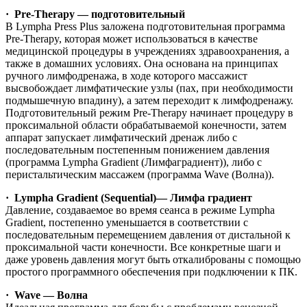
·
Pre-Therapy — подготовительный
В Lympha Press Plus заложена подготовительная программа
Pre-Therapy, которая может использоваться в качестве
медицинской процедуры в учреждениях здравоохранения, а
также в домашних условиях. Она основана на принципах
ручного лимфодренажа, в ходе которого массажист
высвобождает лимфатические узлы (пах, при необходимости
подмышечную впадину), а затем переходит к лимфодренажу.
Подготовительный режим Pre-Therapy начинает процедуру в
проксимальной области обрабатываемой конечности, затем
аппарат запускает лимфатический дренаж либо с
последовательным постепенным понижением давления
(программа Lympha Gradient (Лимфаградиент)), либо с
перистальтическим массажем (программа Wave (Волна)).
·
Lympha Gradient (
Sequential
)— Лимфа градиент
Давление, создаваемое во время сеанса в режиме Lympha
Gradient, постепенно уменьшается в соответствии с
последовательным перемещением давления от дистальной к
проксимальной части конечности. Все конкретные шаги и
даже уровень давления могут быть откалиброваны с помощью
простого программного обеспечения при подключении к ПК.
·
Wave — Волна