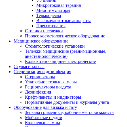
УЗ пилинг
Микротоковая терапия
Миостимуляторы
Термоодеяла
Высокочастотные аппараты
Прессотерапия
Столики и тележки
Прочее косметологическое оборудование
Медицинское оборудование
Стоматологические установки
Тележки медицинские (реанимационные,
анестезиологические)
Коляски инвалидные электрические
Стулья и кресла
Стерилизация и дезинфекция
Стерилизаторы
Ультрафиолетовые камеры
Рециркуляторы воздуха
Дезинфекция
Крафт-пакеты и индикаторы
Нормативные документы и журналы учёта
Оборудование для визажа и тату
Зеркала гримерные, рабочие места визажиста
Мобильные студии
Кольцевые лампы