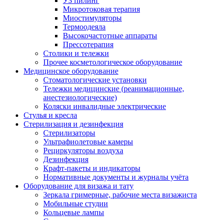
УЗ пилинг
Микротоковая терапия
Миостимуляторы
Термоодеяла
Высокочастотные аппараты
Прессотерапия
Столики и тележки
Прочее косметологическое оборудование
Медицинское оборудование
Стоматологические установки
Тележки медицинские (реанимационные,
анестезиологические)
Коляски инвалидные электрические
Стулья и кресла
Стерилизация и дезинфекция
Стерилизаторы
Ультрафиолетовые камеры
Рециркуляторы воздуха
Дезинфекция
Крафт-пакеты и индикаторы
Нормативные документы и журналы учёта
Оборудование для визажа и тату
Зеркала гримерные, рабочие места визажиста
Мобильные студии
Кольцевые лампы