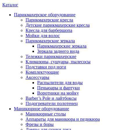
Каталог
Парикмахерское оборудование
Парикмахерские кресла
Детские парикмахерские кресла
Кресла для барбершопа
Мойки для волос
Парикмахерские зеркала
Парикмахерские зеркала
Зеркала заднего вида
Тележки парикмахерские
Климазоны, сушуары, пылесосы
Подставки под ноги
Комплектующие
Аксессуары
Распылители для воды
Пеньюары и фартуки
Воротники на мойку
Barber’s Pole и лайтбоксы
Подогреватели полотенец
Маникюрное оборудование
Маникюрные столы
Аппараты для маникюра и педикюра
Фрезы и боры
Лампы для сушки лака