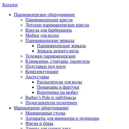
Каталог
Парикмахерское оборудование
Парикмахерские кресла
Детские парикмахерские кресла
Кресла для барбершопа
Мойки для волос
Парикмахерские зеркала
Парикмахерские зеркала
Зеркала заднего вида
Тележки парикмахерские
Климазоны, сушуары, пылесосы
Подставки под ноги
Комплектующие
Аксессуары
Распылители для воды
Пеньюары и фартуки
Воротники на мойку
Barber’s Pole и лайтбоксы
Подогреватели полотенец
Маникюрное оборудование
Маникюрные столы
Аппараты для маникюра и педикюра
Фрезы и боры
Лампы для сушки лака