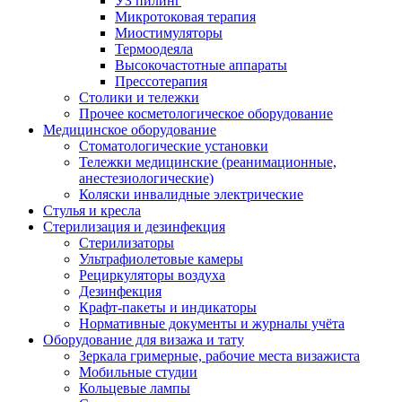
УЗ пилинг
Микротоковая терапия
Миостимуляторы
Термоодеяла
Высокочастотные аппараты
Прессотерапия
Столики и тележки
Прочее косметологическое оборудование
Медицинское оборудование
Стоматологические установки
Тележки медицинские (реанимационные,
анестезиологические)
Коляски инвалидные электрические
Стулья и кресла
Стерилизация и дезинфекция
Стерилизаторы
Ультрафиолетовые камеры
Рециркуляторы воздуха
Дезинфекция
Крафт-пакеты и индикаторы
Нормативные документы и журналы учёта
Оборудование для визажа и тату
Зеркала гримерные, рабочие места визажиста
Мобильные студии
Кольцевые лампы